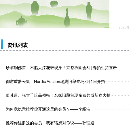
2026
资讯列表
珍罕铜佛首、木胎大漆花鼓现身！京都祇園会3月春拍生货直击
御窑重器云集！Nordic Auction瑞典旧藏专场3月1日开拍
董其昌、张大千珍品领衔！名家旧藏首现东京共成新春大拍
为何我执意推荐你开通这里的会员？——李绍浩
推荐你注册这的会员，我有话想对你说——孙理通