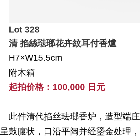
Lot 328
清 掐絲琺瑯花卉紋耳付香爐
H7×W15.5cm
附木箱
起拍价格：100,000 日元
此件清代掐丝珐瑯香炉，造型端庄
呈鼓腹状，口沿平阔并经鎏金处理，