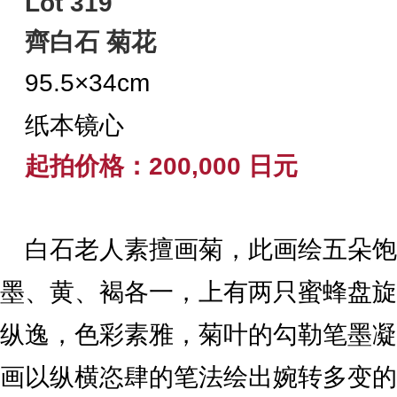
Lot 319
齊白石 菊花
95.5×34cm
纸本镜心
起拍价格：200,000 日元
白石老人素擅画菊，此画绘五朵饱
墨、黄、褐各一，上有两只蜜蜂盘旋
纵逸，色彩素雅，菊叶的勾勒笔墨凝
画以纵横恣肆的笔法绘出婉转多变的