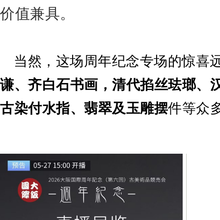
价值兼具。
当然，这场周年纪念专场的惊喜
谦、齐白石书画，清代掐丝珐瑯、
古染付水指、翡翠及玉雕摆
件等众