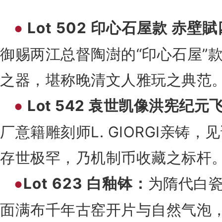
Lot 502 印心石屋款 赤壁
●
御赐两江总督陶澍的“印心石屋”
之器，堪称晚清文人雅玩之典范
Lot 542 袁世凯像洪宪纪
●
厂意籍雕刻师L. GIORGI亲铸
存世极罕，乃机制币收藏之标杆
Lot 623 白釉钵：
为隋代白
●
面满布千年古窑开片与自然气泡