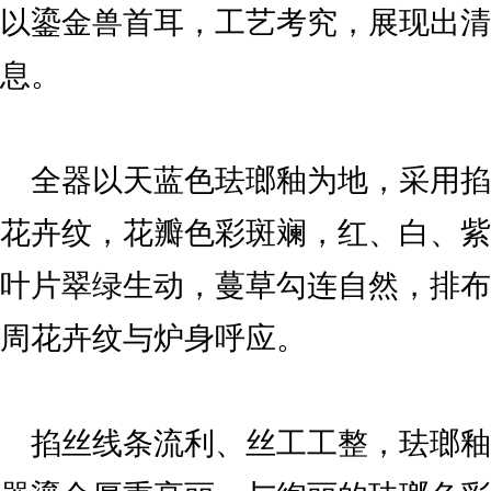
以鎏金兽首耳，工艺考究，展现出清
息。
全器以天蓝色珐瑯釉为地，采用掐
花卉纹，花瓣色彩斑斓，红、白、紫
叶片翠绿生动，蔓草勾连自然，排布
周花卉纹与炉身呼应。
掐丝线条流利、丝工工整，珐瑯釉